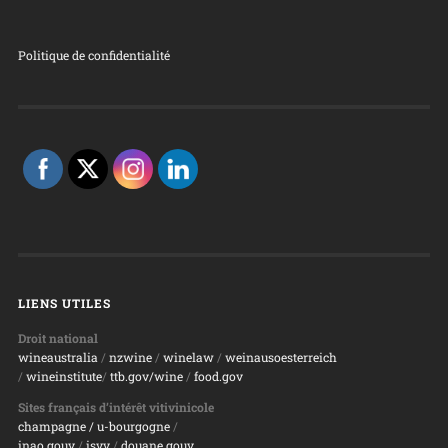
Politique de confidentialité
LIENS UTILES
Droit national
wineaustralia
/
nzwine
/
winelaw
/
weinausoesterreich
/
wineinstitute
/
ttb.gov/wine
/
food.gov
Sites français d’intérêt vitivinicole
champagne
/ u-bourgogne
/
inao.gouv
/
isvv
/
d
ouane.gouv