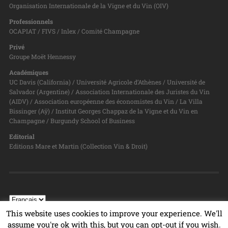
Organisation Internationale de la Vigne et du Vin (OIV)
Professionnels
OCAPIAT / FIVS / Inlex / Comité Champagne
Privé
Groupe Moët Hennessy
Académiques
UC Davis (California) / Université Agricole d’Athènes / Université de
Salvador (Argentine) / Association Internationale des Juristes du Vin
(AIDV) / Association européenne des économistes du Vin / La Villa
Bissinger (Aÿ) / Institut Georges Chappaz de la Vigne et du Vin en
Champagne / Burgundy School of Business
Editorial
Editions Mare et Martin (Collection Vin & Droit)
This website uses cookies to improve your experience. We'll
assume you're ok with this, but you can opt-out if you wish.