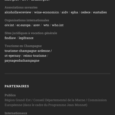
Associations savantes
alcohollawreview
/
wine-economics
/
aidv
/
epha
/
cedece
/
eustudies
Organisations internationales
oiv.int
/
ec.europa
/
arev
/
wto
/
who.int
Sites juridiques à vocation générale
findlaw
/
legifrance
Tourisme en Champagne
tourisme-champagne-ardenne /
ot-epernay
/
reims-tourisme
/
paysagesduchampagne
PARTENAIRES
Publics
Région Grand-Est / Conseil Départemental de la Marne / Commission
Européenne (dans le cadre du Programme Jean Monnet)
Internationaux