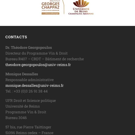
CONTACTS
Dr. Théodore Georgopoulos
Directeur du Programme Vin & Droit
Bureau R407 – CRDT – Bâtiment de recherche
theodore.georgopoulos@univ-reims.fr
Monique Dessalles
Responsable administrative
monique.dessalles@univ-reims.fr
Tel. : +33 (0)3 26 91 38 44
UFR Droit et Science politique
Université de Reims
Programme Vin & Droit
Bureau 3046
57 bis, rue Pierre Taittinger
51096 Reims cedex – France