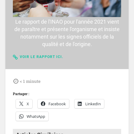
Le rapport de l'INAO pour l'année 2021 vient
de paraître et présente l'organisme et insiste
notamment sur les signes officiels de la
qualité et de l'origine.
VOIR LE RAPPORT ICI.
tdl
< 1
minute
Partager :
X
Facebook
LinkedIn
WhatsApp