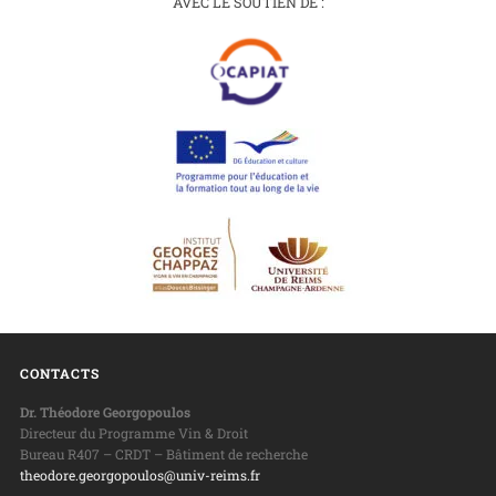
AVEC LE SOUTIEN DE :
CONTACTS
Dr. Théodore Georgopoulos
Directeur du Programme Vin & Droit
Bureau R407 – CRDT – Bâtiment de recherche
theodore.georgopoulos@univ-reims.fr