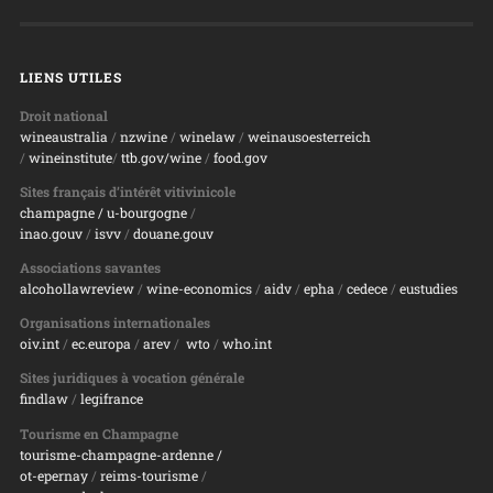
LIENS UTILES
Droit national
wineaustralia
/
nzwine
/
winelaw
/
weinausoesterreich
/
wineinstitute
/
ttb.gov/wine
/
food.gov
Sites français d’intérêt vitivinicole
champagne
/ u-bourgogne
/
inao.gouv
/
isvv
/
d
ouane.gouv
Associations savantes
alcohollawreview
/
wine-economics
/
aidv
/
epha
/
cedece
/
eustudies
Organisations internationales
oiv.int
/
ec.europa
/
arev
/
wto
/
who.int
Sites juridiques à vocation générale
findlaw
/
legifrance
Tourisme en Champagne
tourisme-champagne-ardenne /
ot-epernay
/
reims-tourisme
/