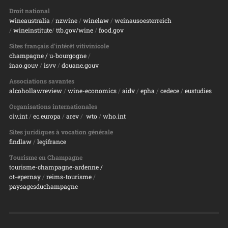
Droit national
wineaustralia
/
nzwine
/
winelaw
/
weinausoesterreich
/
wineinstitute
/
ttb.gov/wine
/
food.gov
Sites français d’intérêt vitivinicole
champagne
/ u-bourgogne
/
inao.gouv
/
isvv
/
d
ouane.gouv
Associations savantes
alcohollawreview
/
wine-economics
/
aidv
/
epha
/
cedece
/
eustudies
Organisations internationales
oiv.int
/
ec.europa
/
arev
/
wto
/
who.int
Sites juridiques à vocation générale
findlaw
/
legifrance
Tourisme en Champagne
tourisme-champagne-ardenne /
ot-epernay
/
reims-tourisme
/
paysagesduchampagne