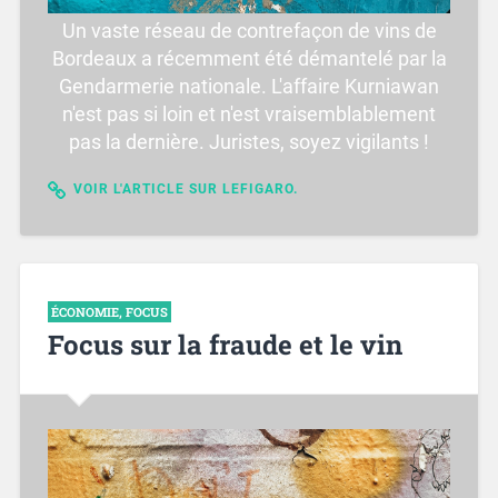
Un vaste réseau de contrefaçon de vins de
Bordeaux a récemment été démantelé par la
Gendarmerie nationale. L'affaire Kurniawan
n'est pas si loin et n'est vraisemblablement
pas la dernière. Juristes, soyez vigilants !
VOIR L'ARTICLE SUR LEFIGARO.
ÉCONOMIE
,
FOCUS
Focus sur la fraude et le vin