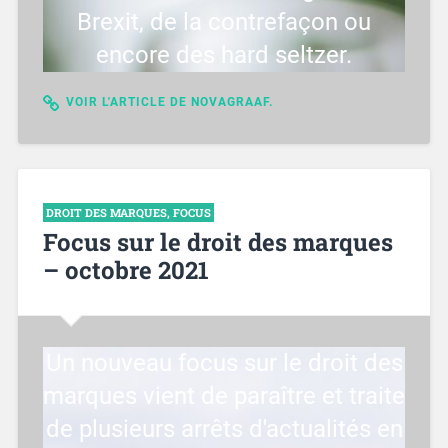
Brexit, de la contrefaçon ou
encore des hard seltzer.
VOIR L'ARTICLE DE NOVAGRAAF.
DROIT DES MARQUES
,
FOCUS
Focus sur le droit des marques
– octobre 2021
Un nouveau focus sur le droit des
marques vient de paraître et traite
de plusieurs arrêts d'actualités en