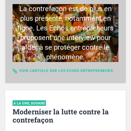
La contrefaçon est de plus en
plus présente, notamment en
ligne. Les Echos entrepreneurs
proposent une interview pour
aider à se protéger contre le
phénomène.
VOIR L'ARTICLE SUR LES ECHOS ENTREPRENEURS.
À LA UNE
,
DOUANE
Moderniser la lutte contre la
contrefaçon