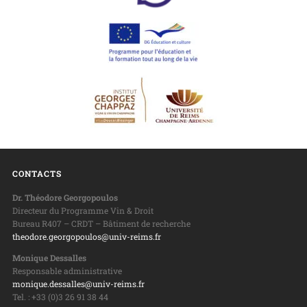
CONTACTS
Dr. Théodore Georgopoulos
Directeur du Programme Vin & Droit
Bureau R407 – CRDT – Bâtiment de recherche
theodore.georgopoulos@univ-reims.fr
Monique Dessalles
Responsable administrative
monique.dessalles@univ-reims.fr
Tel. : +33 (0)3 26 91 38 44