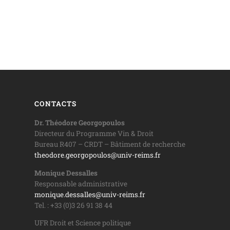
CONTACTS
Dr. Théodore Georgopoulos
Directeur du Programme Vin & Droit
Bureau R407 – CRDT – Bâtiment de recherche
theodore.georgopoulos@univ-reims.fr
Monique Dessalles
Responsable administrative
monique.dessalles@univ-reims.fr
Tel. : +33 (0)3 26 91 38 44
UFR Droit et Science politique