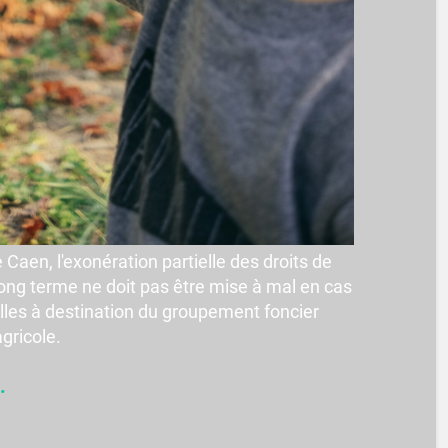
 Caen, l'exonération partielle des droits de
ong terme ne doit pas être mise à mal en cas
celles à destination du groupement foncier
agricole.
.