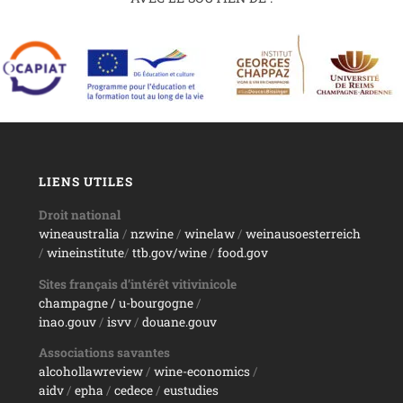
LIENS UTILES
Droit national
wineaustralia
/
nzwine
/
winelaw
/
weinausoesterreich
/
wineinstitute
/
ttb.gov/wine
/
food.gov
Sites français d’intérêt vitivinicole
champagne
/ u-bourgogne
/
inao.gouv
/
isvv
/
d
ouane.gouv
Associations savantes
alcohollawreview
/
wine-economics
/
aidv
/
epha
/
cedece
/
eustudies