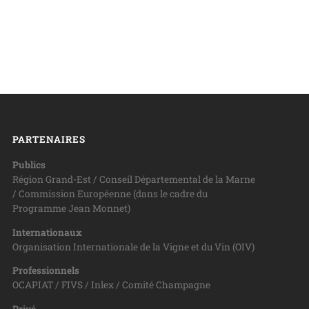
PARTENAIRES
Publics
Région Grand-Est / Conseil Départemental de la Marne
/ Commission Européenne (dans le cadre du
Programme Jean Monnet)
Internationaux
Organisation Internationale de la Vigne et du Vin (OIV)
Professionnels
OCAPIAT / FIVS / Inlex / Comité Champagne
Privé