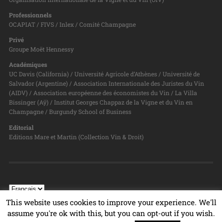
Professionnels
OCAPIAT / FIVS / Inlex / Comité Champagne
Privé
Groupe Moët Hennessy
Académiques
UC Davis (California) / Université Agricole d’Athènes / Université de
Salvador (Argentine) / Association Internationale des Juristes du Vin
(AIDV) / Association européenne des économistes du Vin / La Villa
Bissinger (Aÿ) / Institut Georges Chappaz de la Vigne et du Vin en
Champagne / Burgundy School of Business
Editorial
Editions Mare et Martin (Collection Vin & Droit)
This website uses cookies to improve your experience. We'll
assume you're ok with this, but you can opt-out if you wish.