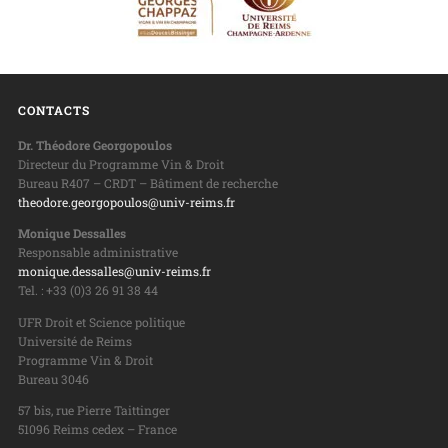
CONTACTS
Dr. Théodore Georgopoulos
Directeur du Programme Vin & Droit
Bureau R407 – CRDT – Bâtiment de recherche
theodore.georgopoulos@univ-reims.fr
Monique Dessalles
Responsable administrative
monique.dessalles@univ-reims.fr
Tel. : +33 (0)3 26 91 38 44
UFR Droit et Science politique
Université de Reims
Programme Vin & Droit
Bureau 3046
57 bis, rue Pierre Taittinger
51096 Reims cedex – France