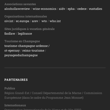
Associations savantes
alcohollawreview
/
wine-economics
/
aidv
/
epha
/
cedece
/
eustudies
Organisations internationales
oiv.int
/
ec.europa
/
arev
/
wto
/
who.int
Sites juridiques à vocation générale
findlaw
/
legifrance
Tourisme en Champagne
tourisme-champagne-ardenne /
ot-epernay
/
reims-tourisme
/
paysagesduchampagne
PARTENAIRES
Publics
Région Grand-Est / Conseil Départemental de la Marne / Commission
Européenne (dans le cadre du Programme Jean Monnet)
Internationaux
Organisation Internationale de la Vigne et du Vin (OIV)