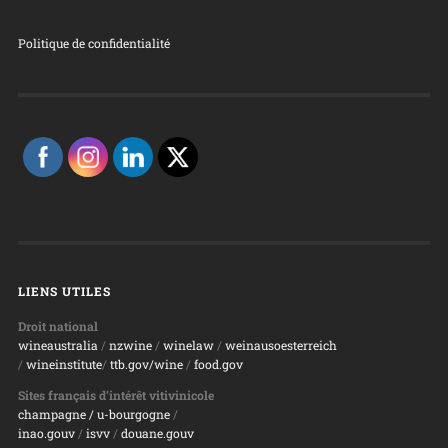
Politique de confidentialité
LIENS UTILES
Droit national
wineaustralia
/
nzwine
/
winelaw
/
weinausoesterreich
/
wineinstitute
/
ttb.gov/wine
/
food.gov
Sites français d’intérêt vitivinicole
champagne
/ u-bourgogne
/
inao.gouv
/
isvv
/
d
ouane.gouv