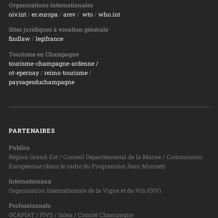
Organisations internationales
oiv.int
/
ec.europa
/
arev
/
wto
/
who.int
Sites juridiques à vocation générale
findlaw
/
legifrance
Tourisme en Champagne
tourisme-champagne-ardenne /
ot-epernay
/
reims-tourisme
/
paysagesduchampagne
PARTENAIRES
Publics
Région Grand-Est / Conseil Départemental de la Marne / Commission
Européenne (dans le cadre du Programme Jean Monnet)
Internationaux
Organisation Internationale de la Vigne et du Vin (OIV)
Professionnels
OCAPIAT / FIVS / Inlex / Comité Champagne