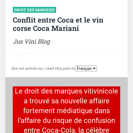
DROIT DES MARQUES
Conflit entre Coca et le vin
corse Coca Mariani
Jus Vini Blog
lire cet article en / read this post in
Le droit des marques vitivinicole
a trouvé sa nouvelle affaire
fortement médiatique dans
l'affaire du risque de confusion
entre Coca-Cola, la célèbre