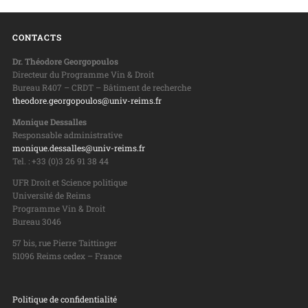
CONTACTS
Dr. Théodore Georgopoulos
Directeur du Programme Vin & Droit
Bureau R407 – CRDT – Bâtiment de recherche
theodore.georgopoulos@univ-reims.fr
Monique Dessalles
Responsable administrative
monique.dessalles@univ-reims.fr
Tel. : +33 (0)3 26 91 38 44
UFR Droit et Science politique
Université de Reims
Programme Vin & Droit
Bureau 3046
57 bis, rue Pierre Taittinger
51096 Reims cedex – France
Politique de confidentialité