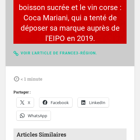
boisson sucrée et le vin corse :
Coca Mariani, qui a tenté de
déposer sa marque auprès de
l'EIPO en 2019.
VOIR L'ARTICLE DE FRANCE3-RÉGION.
tdl
< 1
minute
Partager :
X
Facebook
LinkedIn
WhatsApp
Articles Similaires