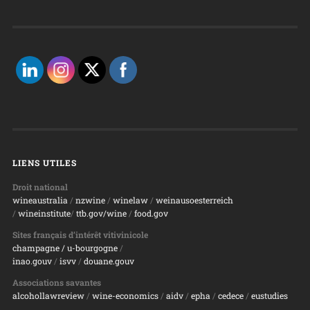
LIENS UTILES
Droit national
wineaustralia
/
nzwine
/
winelaw
/
weinausoesterreich
/
wineinstitute
/
ttb.gov/wine
/
food.gov
Sites français d’intérêt vitivinicole
champagne
/ u-bourgogne
/
inao.gouv
/
isvv
/
d
ouane.gouv
Associations savantes
alcohollawreview
/
wine-economics
/
aidv
/
epha
/
cedece
/
eustudies