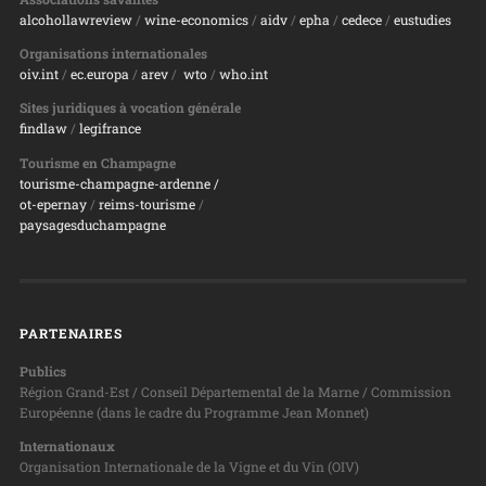
alcohollawreview
/
wine-economics
/
aidv
/
epha
/
cedece
/
eustudies
Organisations internationales
oiv.int
/
ec.europa
/
arev
/
wto
/
who.int
Sites juridiques à vocation générale
findlaw
/
legifrance
Tourisme en Champagne
tourisme-champagne-ardenne /
ot-epernay
/
reims-tourisme
/
paysagesduchampagne
PARTENAIRES
Publics
Région Grand-Est / Conseil Départemental de la Marne / Commission
Européenne (dans le cadre du Programme Jean Monnet)
Internationaux
Organisation Internationale de la Vigne et du Vin (OIV)