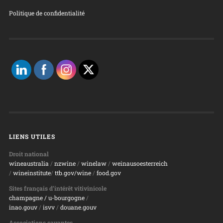
Politique de confidentialité
LIENS UTILES
Droit national
wineaustralia
/
nzwine
/
winelaw
/
weinausoesterreich
/
wineinstitute
/
ttb.gov/wine
/
food.gov
Sites français d’intérêt vitivinicole
champagne
/ u-bourgogne
/
inao.gouv
/
isvv
/
d
ouane.gouv
Associations savantes