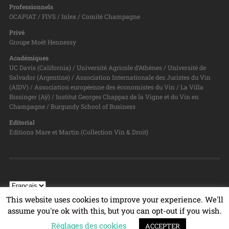
Professionnels
OCAPIAT / FIVS / Inlex / Comité Champagne
Privé
Groupe Moët Hennessy
Académiques
UC Davis (California) / Université Agricole d’Athènes / Université de
Salvador (Argentine) / Association Internationale des Juristes du Vin
(AIDV) / Association européenne des économistes du Vin / La Villa
Bissinger (Aÿ) / Institut Georges Chappaz de la Vigne et du Vin en
Champagne / Burgundy School of Business
Editorial
Editions Mare et Martin (Collection Vin & Droit)
This website uses cookies to improve your experience. We'll
assume you're ok with this, but you can opt-out if you wish.
Réglages des cookies
© 2026
PROGRAMME VIN & DROIT
TOP ↑
ACCEPTER