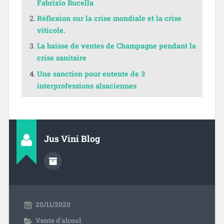
Fabrizio Bucella
Réflexion sur la crise mondiale et la crise
viticole.
La baisse de ventes de Champagne pendant la
crise sanitaire
Une sanction pour entente de 3
interprofessions alsaciennes
Jus Vini Blog
20/11/2020
Vente d'alcool