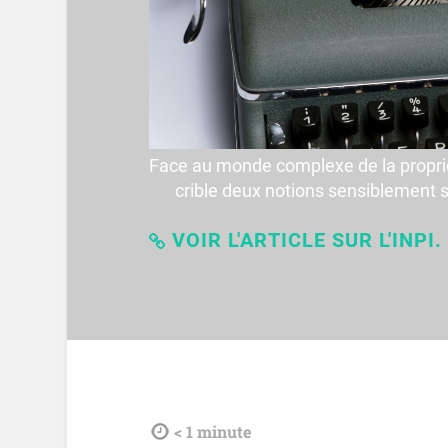
Face au monde complexe de la propriét
crible deux notions sensiblement simi
VOIR L'ARTICLE SUR L'INPI.
tdl
< 1
minute