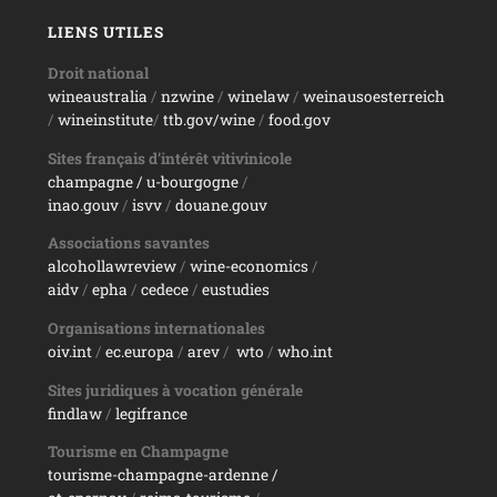
LIENS UTILES
Droit national
wineaustralia
/
nzwine
/
winelaw
/
weinausoesterreich
/
wineinstitute
/
ttb.gov/wine
/
food.gov
Sites français d’intérêt vitivinicole
champagne
/ u-bourgogne
/
inao.gouv
/
isvv
/
d
ouane.gouv
Associations savantes
alcohollawreview
/
wine-economics
/
aidv
/
epha
/
cedece
/
eustudies
Organisations internationales
oiv.int
/
ec.europa
/
arev
/
wto
/
who.int
Sites juridiques à vocation générale
findlaw
/
legifrance
Tourisme en Champagne
tourisme-champagne-ardenne /