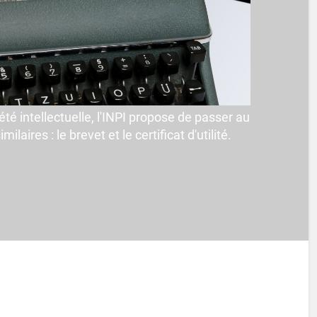
é intellectuelle, l'INPI propose de passer au
laires : le brevet et le certificat d'utilité.