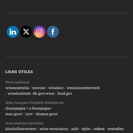
LIENS UTILES
Droit national
wineaustralia
/
nzwine
/
winelaw
/
weinausoesterreich
/
wineinstitute
/
ttb.gov/wine
/
food.gov
Sites français d’intérêt vitivinicole
champagne
/ u-bourgogne
/
inao.gouv
/
isvv
/
d
ouane.gouv
Associations savantes
alcohollawreview
/
wine-economics
/
aidv
/
epha
/
cedece
/
eustudies