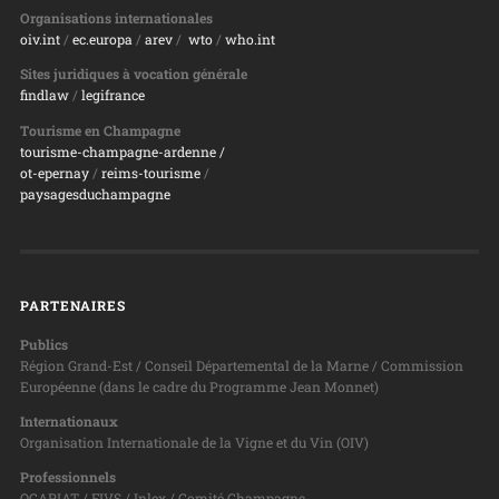
Organisations internationales
oiv.int
/
ec.europa
/
arev
/
wto
/
who.int
Sites juridiques à vocation générale
findlaw
/
legifrance
Tourisme en Champagne
tourisme-champagne-ardenne /
ot-epernay
/
reims-tourisme
/
paysagesduchampagne
PARTENAIRES
Publics
Région Grand-Est / Conseil Départemental de la Marne / Commission
Européenne (dans le cadre du Programme Jean Monnet)
Internationaux
Organisation Internationale de la Vigne et du Vin (OIV)
Professionnels
OCAPIAT / FIVS / Inlex / Comité Champagne