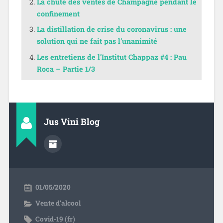
La chute des ventes de Champagne pendant le
confinement
La distillation de crise du coronavirus : une
solution qui ne fait pas l’unanimité
Les entretiens de l’Institut Chappaz #4 : Pau
Roca – Partie 1/3
Jus Vini Blog
01/05/2020
Vente d'alcool
Covid-19 (fr)