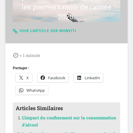
les premiers mois de l'année
2020.
VOIR L'ARTICLE SUR MONVITI.
tdl
< 1
minute
Partager :
X
Facebook
LinkedIn
WhatsApp
Articles Similaires
L’impact du confinement sur la consommation
d’alcool