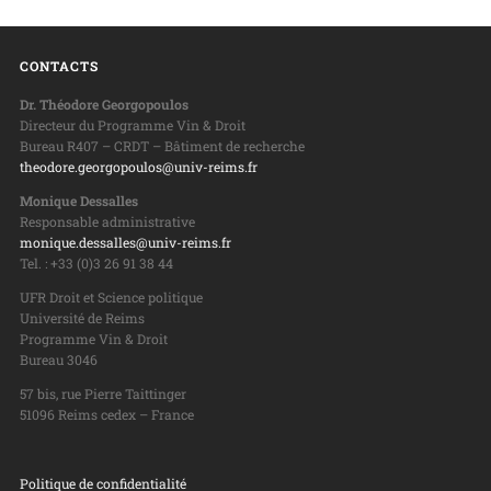
CONTACTS
Dr. Théodore Georgopoulos
Directeur du Programme Vin & Droit
Bureau R407 – CRDT – Bâtiment de recherche
theodore.georgopoulos@univ-reims.fr
Monique Dessalles
Responsable administrative
monique.dessalles@univ-reims.fr
Tel. : +33 (0)3 26 91 38 44
UFR Droit et Science politique
Université de Reims
Programme Vin & Droit
Bureau 3046
57 bis, rue Pierre Taittinger
51096 Reims cedex – France
Politique de confidentialité