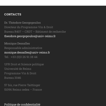
CONTACTS
Dr. Théodore Georgopoulos
Directeur du Programme Vin & Droit
Bureau R407 – CRDT – Bâtiment de recherche
theodore.georgopoulos@univ-reims.fr
Monique Dessalles
Responsable administrative
monique.dessalles@univ-reims.fr
Tel. : +33 (0)3 26 91 38 44
UFR Droit et Science politique
Université de Reims
Programme Vin & Droit
Bureau 3046
57 bis, rue Pierre Taittinger
51096 Reims cedex – France
Politique de confidentialité