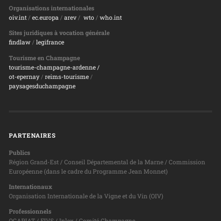
Organisations internationales
oiv.int
/
ec.europa
/
arev
/
wto
/
who.int
Sites juridiques à vocation générale
findlaw
/
legifrance
Tourisme en Champagne
tourisme-champagne-ardenne /
ot-epernay
/
reims-tourisme
/
paysagesduchampagne
PARTENAIRES
Publics
Région Grand-Est / Conseil Départemental de la Marne / Commission
Européenne (dans le cadre du Programme Jean Monnet)
Internationaux
Organisation Internationale de la Vigne et du Vin (OIV)
Professionnels
OCAPIAT / FIVS / Inlex / Comité Champagne