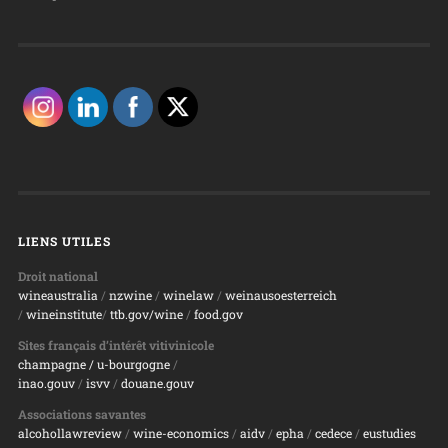
LIENS UTILES
Droit national
wineaustralia
/
nzwine
/
winelaw
/
weinausoesterreich
/
wineinstitute
/
ttb.gov/wine
/
food.gov
Sites français d’intérêt vitivinicole
champagne
/ u-bourgogne
/
inao.gouv
/
isvv
/
d
ouane.gouv
Associations savantes
alcohollawreview
/
wine-economics
/
aidv
/
epha
/
cedece
/
eustudies