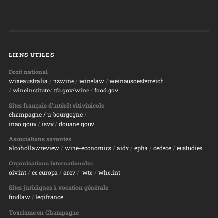
LIENS UTILES
Droit national
wineaustralia
/
nzwine
/
winelaw
/
weinausoesterreich
/
wineinstitute
/
ttb.gov/wine
/
food.gov
Sites français d’intérêt vitivinicole
champagne
/ u-bourgogne
/
inao.gouv
/
isvv
/
d
ouane.gouv
Associations savantes
alcohollawreview
/
wine-economics
/
aidv
/
epha
/
cedece
/
eustudies
Organisations internationales
oiv.int
/
ec.europa
/
arev
/
wto
/
who.int
Sites juridiques à vocation générale
findlaw
/
legifrance
Tourisme en Champagne