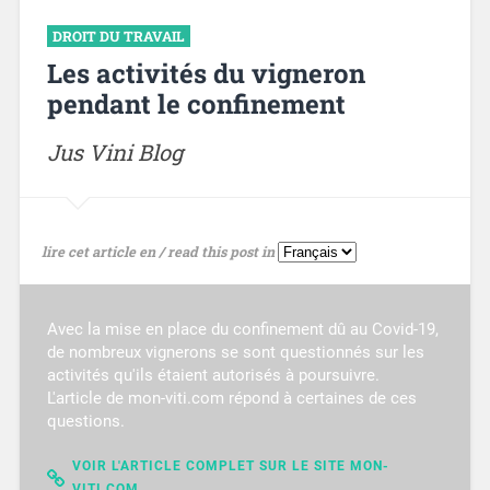
DROIT DU TRAVAIL
Les activités du vigneron
pendant le confinement
Jus Vini Blog
lire cet article en / read this post in
Avec la mise en place du confinement dû au Covid-19,
de nombreux vignerons se sont questionnés sur les
activités qu'ils étaient autorisés à poursuivre.
L'article de mon-viti.com répond à certaines de ces
questions.
VOIR L'ARTICLE COMPLET SUR LE SITE MON-
VITI.COM.