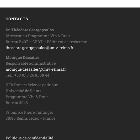
CONTACTS
Dr. Théodore Georgopoulos
Directeur du Programme Vin & Droit
Bureau R407 – CRDT – Bâtiment de recherche
theodore.georgopoulos@univ-reims.fr
Monique Dessalles
Responsable administrative
monique.dessalles@univ-reims.fr
Tel. : +33 (0)3 26 91 38 44
UFR Droit et Science politique
Université de Reims
Programme Vin & Droit
Bureau 3046
57 bis, rue Pierre Taittinger
51096 Reims cedex – France
Politique de confidentialité