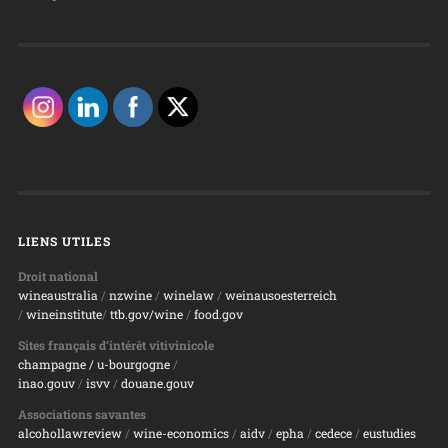
LIENS UTILES
Droit national
wineaustralia
/
nzwine
/
winelaw
/
weinausoesterreich
/
wineinstitute
/
ttb.gov/wine
/
food.gov
Sites français d’intérêt vitivinicole
champagne
/ u-bourgogne
/
inao.gouv
/
isvv
/
d
ouane.gouv
Associations savantes
alcohollawreview
/
wine-economics
/
aidv
/
epha
/
cedece
/
eustudies