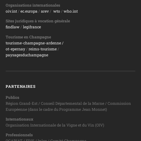
Organisations internationales
oiv.int
/
ec.europa
/
arev
/
wto
/
who.int
Sites juridiques à vocation générale
findlaw
/
legifrance
Tourisme en Champagne
tourisme-champagne-ardenne /
ot-epernay
/
reims-tourisme
/
paysagesduchampagne
PARTENAIRES
Publics
Région Grand-Est / Conseil Départemental de la Marne / Commission
Européenne (dans le cadre du Programme Jean Monnet)
Internationaux
Organisation Internationale de la Vigne et du Vin (OIV)
Professionnels
OCAPIAT / FIVS / Inlex / Comité Champagne