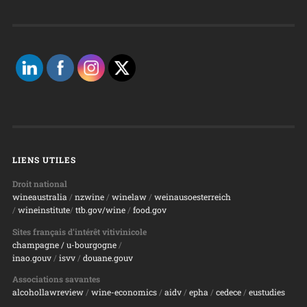
LIENS UTILES
Droit national
wineaustralia
/
nzwine
/
winelaw
/
weinausoesterreich
/
wineinstitute
/
ttb.gov/wine
/
food.gov
Sites français d’intérêt vitivinicole
champagne
/ u-bourgogne
/
inao.gouv
/
isvv
/
d
ouane.gouv
Associations savantes
alcohollawreview
/
wine-economics
/
aidv
/
epha
/
cedece
/
eustudies