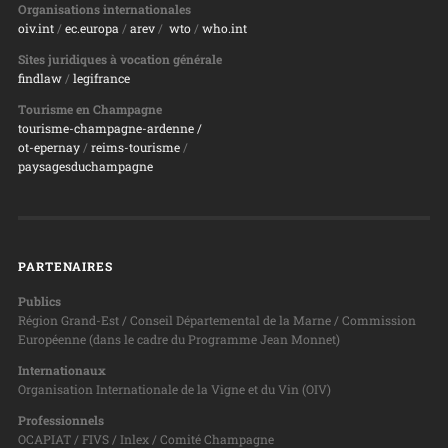
Organisations internationales
oiv.int
/
ec.europa
/
arev
/
wto
/
who.int
Sites juridiques à vocation générale
findlaw
/
legifrance
Tourisme en Champagne
tourisme-champagne-ardenne /
ot-epernay
/
reims-tourisme
/
paysagesduchampagne
PARTENAIRES
Publics
Région Grand-Est / Conseil Départemental de la Marne / Commission
Européenne (dans le cadre du Programme Jean Monnet)
Internationaux
Organisation Internationale de la Vigne et du Vin (OIV)
Professionnels
OCAPIAT / FIVS / Inlex / Comité Champagne