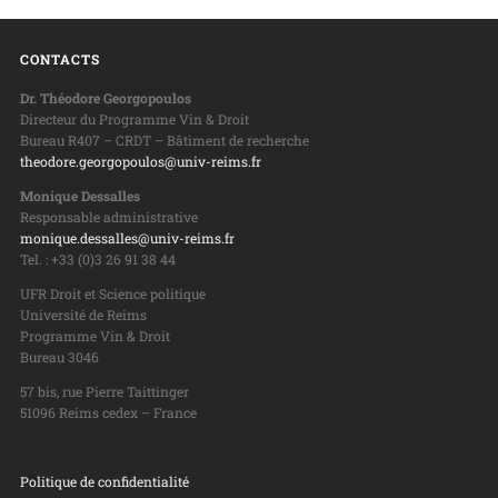
CONTACTS
Dr. Théodore Georgopoulos
Directeur du Programme Vin & Droit
Bureau R407 – CRDT – Bâtiment de recherche
theodore.georgopoulos@univ-reims.fr
Monique Dessalles
Responsable administrative
monique.dessalles@univ-reims.fr
Tel. : +33 (0)3 26 91 38 44
UFR Droit et Science politique
Université de Reims
Programme Vin & Droit
Bureau 3046
57 bis, rue Pierre Taittinger
51096 Reims cedex – France
Politique de confidentialité