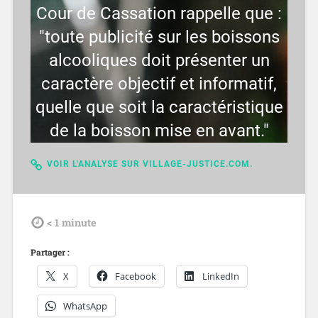
Cour de Cassation rappelle que :
"toute publicité sur les boissons
alcooliques doit présenter un
caractère objectif et informatif,
quelle que soit la caractéristique
de la boisson mise en avant."
VOIR L'ANALYSE SUR VILLAGE-JUSTICE.COM.
tdl
< 1
minute
Partager :
X
Facebook
LinkedIn
WhatsApp