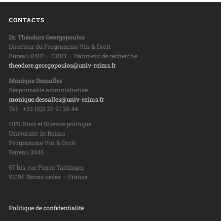
CONTACTS
Dr. Théodore Georgopoulos
Directeur du Programme Vin & Droit
Bureau R407 – CRDT – Bâtiment de recherche
theodore.georgopoulos@univ-reims.fr
Monique Dessalles
Responsable administrative
monique.dessalles@univ-reims.fr
Tel. : +33 (0)3 26 91 38 44
UFR Droit et Science politique
Université de Reims
Programme Vin & Droit
Bureau 3046
57 bis, rue Pierre Taittinger
51096 Reims cedex – France
Politique de confidentialité