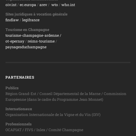
oiv.int
/
ec.europa
/
arev
/
wto
/
who.int
Sites juridiques à vocation générale
findlaw
/
legifrance
Tourisme en Champagne
tourisme-champagne-ardenne /
ot-epernay
/
reims-tourisme
/
paysagesduchampagne
PARTENAIRES
Publics
Région Grand-Est / Conseil Départemental de la Marne / Commission
Européenne (dans le cadre du Programme Jean Monnet)
Internationaux
Organisation Internationale de la Vigne et du Vin (OIV)
Professionnels
OCAPIAT / FIVS / Inlex / Comité Champagne