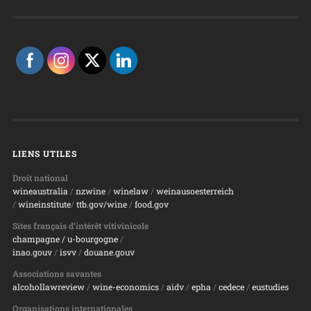
LIENS UTILES
Droit national
wineaustralia
/
nzwine
/
winelaw
/
weinausoesterreich
/
wineinstitute
/
ttb.gov/wine
/
food.gov
Sites français d’intérêt vitivinicole
champagne
/ u-bourgogne
/
inao.gouv
/
isvv
/
d
ouane.gouv
Associations savantes
alcohollawreview
/
wine-economics
/
aidv
/
epha
/
cedece
/
eustudies
Organisations internationales