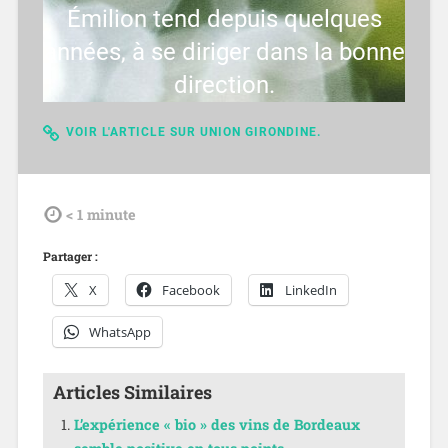
Émilion tend depuis quelques
années, à se diriger dans la bonne
direction.
VOIR L'ARTICLE SUR UNION GIRONDINE.
tdl
< 1
minute
Partager :
X
Facebook
LinkedIn
WhatsApp
Articles Similaires
L’expérience « bio » des vins de Bordeaux