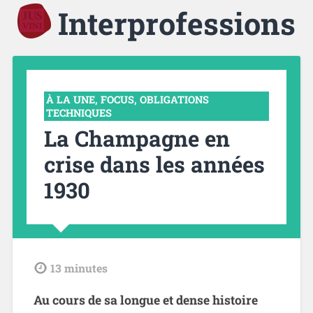
Interprofessions
À LA UNE
,
FOCUS
,
OBLIGATIONS
TECHNIQUES
La Champagne en
crise dans les années
1930
tdl
13
minutes
Au cours de sa longue et dense histoire