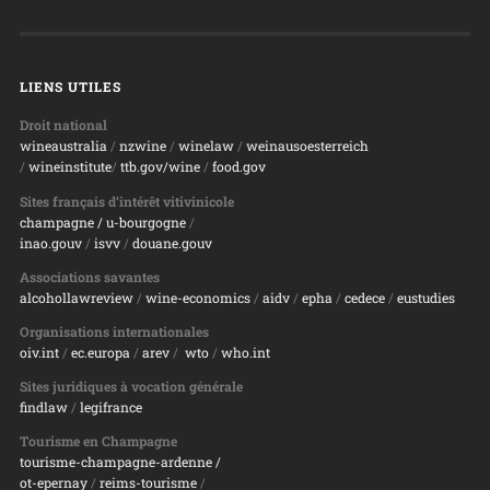
LIENS UTILES
Droit national
wineaustralia
/
nzwine
/
winelaw
/
weinausoesterreich
/
wineinstitute
/
ttb.gov/wine
/
food.gov
Sites français d’intérêt vitivinicole
champagne
/ u-bourgogne
/
inao.gouv
/
isvv
/
d
ouane.gouv
Associations savantes
alcohollawreview
/
wine-economics
/
aidv
/
epha
/
cedece
/
eustudies
Organisations internationales
oiv.int
/
ec.europa
/
arev
/
wto
/
who.int
Sites juridiques à vocation générale
findlaw
/
legifrance
Tourisme en Champagne
tourisme-champagne-ardenne /
ot-epernay
/
reims-tourisme
/