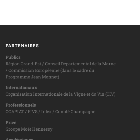
PARTENAIRES
Publics
Région Grand-Est / Conseil Départemental de la Marne
/ Commission Européenne (dans le cadre du
Programme Jean Monnet)
Internationaux
Organisation Internationale de la Vigne et du Vin (OIV)
Professionnels
OCAPIAT / FIVS / Inlex / Comité Champagne
Privé
Groupe Moët Hennessy
Académiques