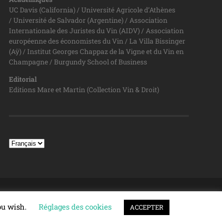
UC Davis (California) / Université Agricole d’Athènes
/ Université de Salvador (Argentine) / Association
Internationale des Juristes du Vin (AIDV) / Association
européenne des économistes du Vin / La Villa Bissinger
(Aÿ) / Institut Georges Chappaz de la Vigne et du Vin en
Champagne / Burgundy School of Business
Editorial
Editions Mare et Martin (Collection Vin & Droit)
TOP ↑
you wish.
Réglages des cookies
ACCEPTER