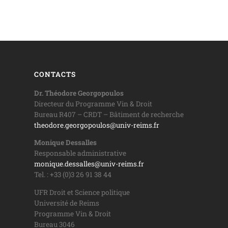
CONTACTS
Dr. Théodore Georgopoulos
Directeur du Programme Vin & Droit
Bureau R407 – CRDT – Bâtiment de recherche
theodore.georgopoulos@univ-reims.fr
Monique Dessalles
Responsable administrative
monique.dessalles@univ-reims.fr
Tel. : +33 (0)3 26 91 38 44
UFR Droit et Science politique
Université de Reims
Programme Vin & Droit
Bureau 3046