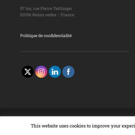
57 bis, rue Pierre Taittinger
51096 Reims cedex – France
Politique de confidentialité
© 2026
PROGRAMME VIN & DROIT
—
UNIVERSITÉ DE 
This website uses cookies to improve your experi