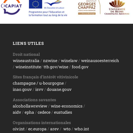
LIENS UTILES
Droit national
wineaustralia
/
nzwine
/
winelaw
/
weinausoesterreich
/
wineinstitute
/
ttb.gov/wine
/
food.gov
Sites français d’intérêt vitivinicole
champagne
/ u-bourgogne
/
inao.gouv
/
isvv
/
d
ouane.gouv
Associations savantes
alcohollawreview
/
wine-economics
/
aidv
/
epha
/
cedece
/
eustudies
Organisations internationales
oiv.int
/
ec.europa
/
arev
/
wto
/
who.int