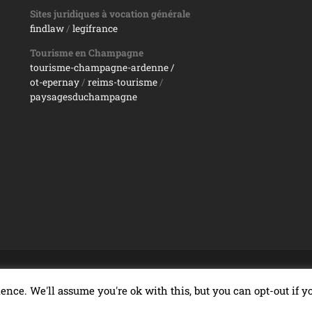
Sites juridiques à vocation générale
findlaw
/
legifrance
Tourisme en Champagne
tourisme-champagne-ardenne /
ot-epernay
/
reims-tourisme
/
paysagesduchampagne
REIMS
ence. We'll assume you're ok with this, but you can opt-out if 