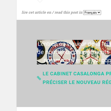
lire cet article en / read this post in
L'entrée en vigueur de la l
de nombreux changements e
notamment en ce qui conc
LE CABINET CASALONGA P
PRÉCISER LE NOUVEAU RÉ