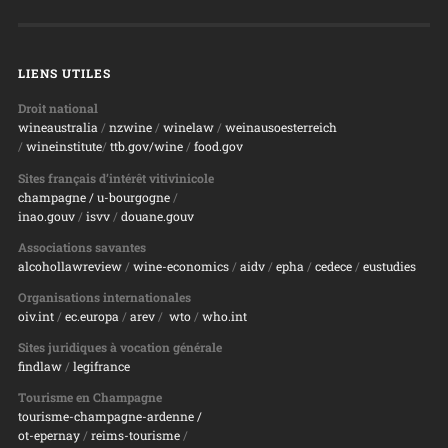
LIENS UTILES
Droit national
wineaustralia
/
nzwine
/
winelaw
/
weinausoesterreich
/
wineinstitute
/
ttb.gov/wine
/
food.gov
Sites français d’intérêt vitivinicole
champagne
/ u-bourgogne
/
inao.gouv
/
isvv
/
d
ouane.gouv
Associations savantes
alcohollawreview
/
wine-economics
/
aidv
/
epha
/
cedece
/
eustudies
Organisations internationales
oiv.int
/
ec.europa
/
arev
/
wto
/
who.int
Sites juridiques à vocation générale
findlaw
/
legifrance
Tourisme en Champagne
tourisme-champagne-ardenne /
ot-epernay
/
reims-tourisme
/