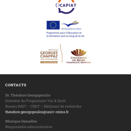
CONTACTS
Dr. Théodore Georgopoulos
Directeur du Programme Vin & Droit
Bureau R407 – CRDT – Bâtiment de recherche
theodore.georgopoulos@univ-reims.fr
Monique Dessalles
Responsable administrative