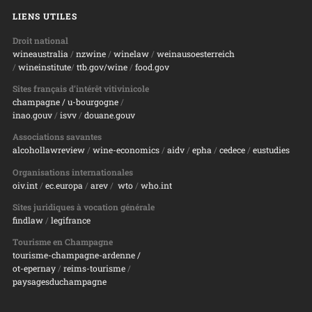
LIENS UTILES
Droit national
wineaustralia
/
nzwine
/
winelaw
/
weinausoesterreich
/
wineinstitute
/
ttb.gov/wine
/
food.gov
Sites français d’intérêt vitivinicole
champagne
/ u-bourgogne
/
inao.gouv
/
isvv
/
d
ouane.gouv
Associations savantes
alcohollawreview
/
wine-economics
/
aidv
/
epha
/
cedece
/
eustudies
Organisations internationales
oiv.int
/
ec.europa
/
arev
/
wto
/
who.int
Sites juridiques à vocation générale
findlaw
/
legifrance
Tourisme en Champagne
tourisme-champagne-ardenne /
ot-epernay
/
reims-tourisme
/
paysagesduchampagne