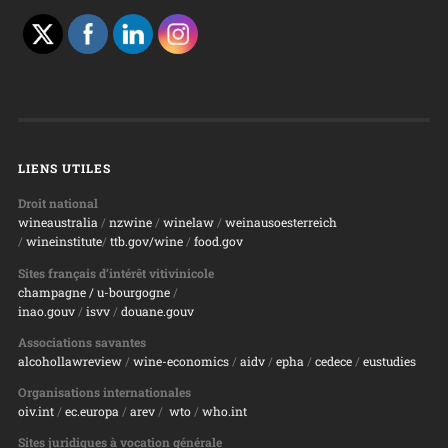
LIENS UTILES
Droit national
wineaustralia
/
nzwine
/
winelaw
/
weinausoesterreich
/
wineinstitute
/
ttb.gov/wine
/
food.gov
Sites français d’intérêt vitivinicole
champagne
/ u-bourgogne
/
inao.gouv
/
isvv
/
d
ouane.gouv
Associations savantes
alcohollawreview
/
wine-economics
/
aidv
/
epha
/
cedece
/
eustudies
Organisations internationales
oiv.int
/
ec.europa
/
arev
/
wto
/
who.int
Sites juridiques à vocation générale