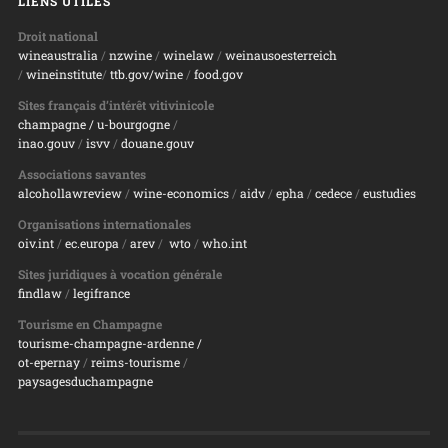
LIENS UTILES
Droit national
wineaustralia
/
nzwine
/
winelaw
/
weinausoesterreich
/
wineinstitute
/
ttb.gov/wine
/
food.gov
Sites français d’intérêt vitivinicole
champagne
/ u-bourgogne
/
inao.gouv
/
isvv
/
d
ouane.gouv
Associations savantes
alcohollawreview
/
wine-economics
/
aidv
/
epha
/
cedece
/
eustudies
Organisations internationales
oiv.int
/
ec.europa
/
arev
/
wto
/
who.int
Sites juridiques à vocation générale
findlaw
/
legifrance
Tourisme en Champagne
tourisme-champagne-ardenne /
ot-epernay
/
reims-tourisme
/
paysagesduchampagne