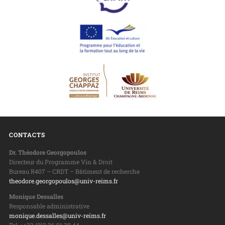
CONTACTS
Dr. Théodore Georgopoulos
Directeur du Programme Vin & Droit
Bureau R407 – CRDT – Bâtiment de recherche
theodore.georgopoulos@univ-reims.fr
Monique Dessalles
Responsable administrative
monique.dessalles@univ-reims.fr
Tel. : +33 (0)3 26 91 38 44