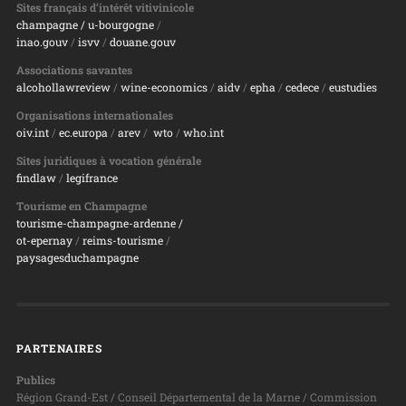
Sites français d’intérêt vitivinicole
champagne
/ u-bourgogne
/
inao.gouv
/
isvv
/
d
ouane.gouv
Associations savantes
alcohollawreview
/
wine-economics
/
aidv
/
epha
/
cedece
/
eustudies
Organisations internationales
oiv.int
/
ec.europa
/
arev
/
wto
/
who.int
Sites juridiques à vocation générale
findlaw
/
legifrance
Tourisme en Champagne
tourisme-champagne-ardenne /
ot-epernay
/
reims-tourisme
/
paysagesduchampagne
PARTENAIRES
Publics
Région Grand-Est / Conseil Départemental de la Marne / Commission