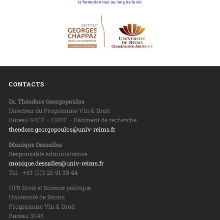
CONTACTS
Dr. Théodore Georgopoulos
Directeur du Programme Vin & Droit
Bureau R407 – CRDT – Bâtiment de recherche
theodore.georgopoulos@univ-reims.fr
Monique Dessalles
Responsable administrative
monique.dessalles@univ-reims.fr
Tel. : +33 (0)3 26 91 38 44
UFR Droit et Science politique
Université de Reims
Programme Vin & Droit
Bureau 3046