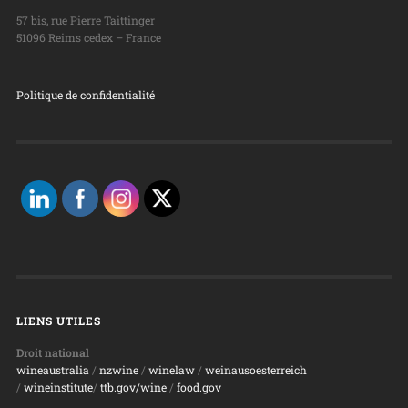
57 bis, rue Pierre Taittinger
51096 Reims cedex – France
Politique de confidentialité
LIENS UTILES
Droit national
wineaustralia
/
nzwine
/
winelaw
/
weinausoesterreich
/
wineinstitute
/
ttb.gov/wine
/
food.gov