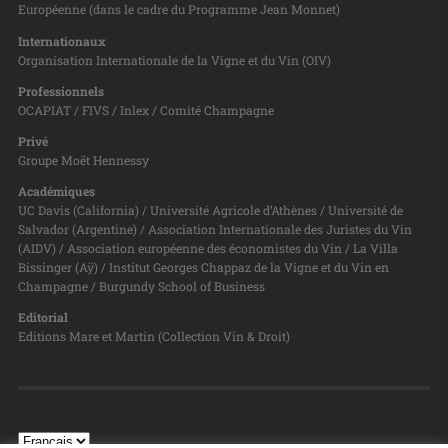
Européenne (dans le cadre du Programme Jean Monnet)
Internationaux
Organisation Internationale de la Vigne et du Vin (OIV)
Professionnels
OCAPIAT / FIVS / Inlex / Comité Champagne
Privé
Groupe Moët Hennessy
Académiques
UC Davis (California) / Université Agricole d’Athènes / Université de
Salvador (Argentine) / Association Internationale des Juristes du Vin
(AIDV) / Association européenne des économistes du Vin / La Villa
Bissinger (Aÿ) / Institut Georges Chappaz de la Vigne et du Vin en
Champagne / Burgundy School of Business
Editorial
Editions Mare et Martin (Collection Vin & Droit)