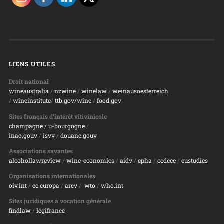
LIENS UTILES
Droit national
wineaustralia
/
nzwine
/
winelaw
/
weinausoesterreich
/
wineinstitute
/
ttb.gov/wine
/
food.gov
Sites français d’intérêt vitivinicole
champagne
/ u-bourgogne
/
inao.gouv
/
isvv
/
d
ouane.gouv
Associations savantes
alcohollawreview
/
wine-economics
/
aidv
/
epha
/
cedece
/
eustudies
Organisations internationales
oiv.int
/
ec.europa
/
arev
/
wto
/
who.int
Sites juridiques à vocation générale
findlaw
/
legifrance