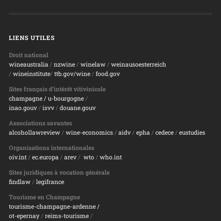
LIENS UTILES
Droit national
wineaustralia
/
nzwine
/
winelaw
/
weinausoesterreich
/
wineinstitute
/
ttb.gov/wine
/
food.gov
Sites français d’intérêt vitivinicole
champagne
/ u-bourgogne
/
inao.gouv
/
isvv
/
d
ouane.gouv
Associations savantes
alcohollawreview
/
wine-economics
/
aidv
/
epha
/
cedece
/
eustudies
Organisations internationales
oiv.int
/
ec.europa
/
arev
/
wto
/
who.int
Sites juridiques à vocation générale
findlaw
/
legifrance
Tourisme en Champagne
tourisme-champagne-ardenne /
ot-epernay
/
reims-tourisme
/