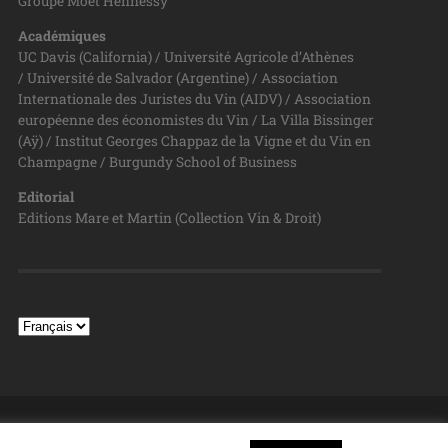
Groupe Moët Hennessy
Académiques
UC Davis (California) / Université Agricole d’Athènes
/ Université de Salvador (Argentine) / Association
Internationale des Juristes du Vin (AIDV) / Association
européenne des économistes du Vin / La Villa Bissinger
(Aÿ) / Institut Georges Chappaz de la Vigne et du Vin en
Champagne / Burgundy School of Business
Editorial
Editions Mare et Martin (Collection Vin & Droit)
TOP ↑