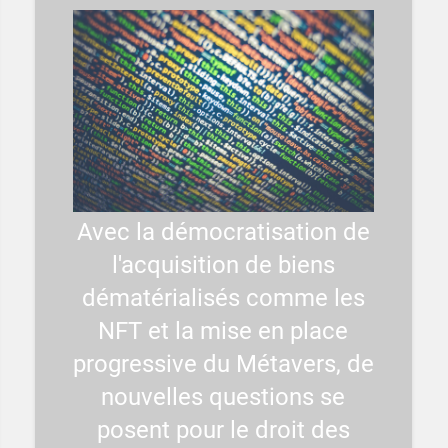
Avec la démocratisation de
l'acquisition de biens
dématérialisés comme les
NFT et la mise en place
progressive du Métavers, de
nouvelles questions se
posent pour le droit des