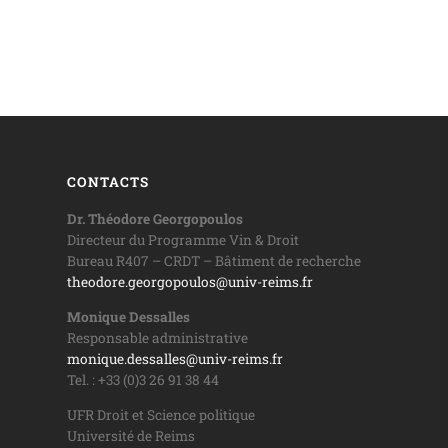
CONTACTS
Dr. Théodore Georgopoulos
Directeur du Programme Vin & Droit
Bureau R407 – CRDT – Bâtiment de recherche
theodore.georgopoulos@univ-reims.fr
Monique Dessalles
Responsable administrative
monique.dessalles@univ-reims.fr
Tel. : +33 (0)3 26 91 38 44
UFR Droit et Science politique
Université de Reims