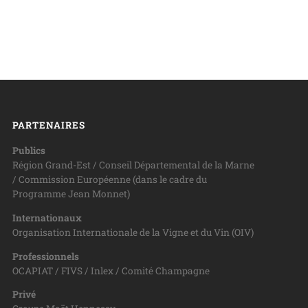
PARTENAIRES
Publics
Région Grand-Est / Conseil Départemental de la Marne
/ Commission Européenne (dans le cadre du
Programme Jean Monnet)
Internationaux
Organisation Internationale de la Vigne et du Vin (OIV)
Professionnels
OCAPIAT / FIVS / Inlex / Comité Champagne
Privé