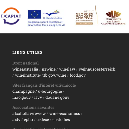
LIENS UTILES
Droit national
wineaustralia
/
nzwine
/
winelaw
/
weinausoesterreich
/
wineinstitute
/
ttb.gov/wine
/
food.gov
Sites français d’intérêt vitivinicole
champagne
/ u-bourgogne
/
inao.gouv
/
isvv
/
d
ouane.gouv
Associations savantes
alcohollawreview
/
wine-economics
/
aidv
/
epha
/
cedece
/
eustudies