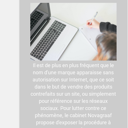
Il est de plus en plus fréquent que le
nom d'une marque apparaisse sans
autorisation sur Internet, que ce soit
dans le but de vendre des produits
contrefaits sur un site, ou simplement
pour référence sur les réseaux
sociaux. Pour lutter contre ce
phénomène, le cabinet Novagraaf
propose d'exposer la procédure à