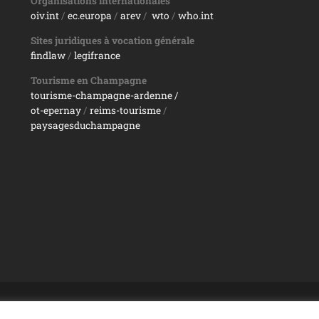
Organisations internationales
oiv.int
/
ec.europa
/
arev
/
wto
/
who.int
Sites juridiques à vocation générale
findlaw
/
legifrance
Tourisme en Champagne
tourisme-champagne-ardenne /
ot-epernay
/
reims-tourisme
/
paysagesduchampagne
REIMS