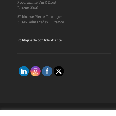
Programme Vin & Droit
Bureau 3046
57 bis, rue Pierre Taittinger
51096 Reims cedex – France
Politique de confidentialité
© 2026
PROGRAMME VIN & DROIT
—
UNIVERSITÉ DE 