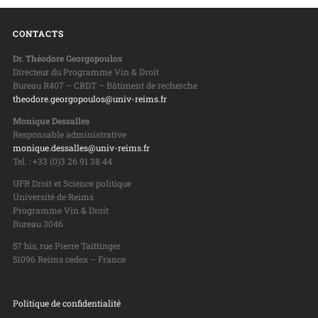
CONTACTS
Dr. Théodore Georgopoulos
Directeur du Programme Vin & Droit
Bureau R407 – CRDT – Bâtiment de recherche
theodore.georgopoulos@univ-reims.fr
Monique Dessalles
Responsable administrative
monique.dessalles@univ-reims.fr
Tel. : +33 (0)3 26 91 38 44
UFR Droit et Science politique
Université de Reims
Programme Vin & Droit
Bureau 3046
57 bis, rue Pierre Taittinger
51096 Reims cedex – France
Politique de confidentialité