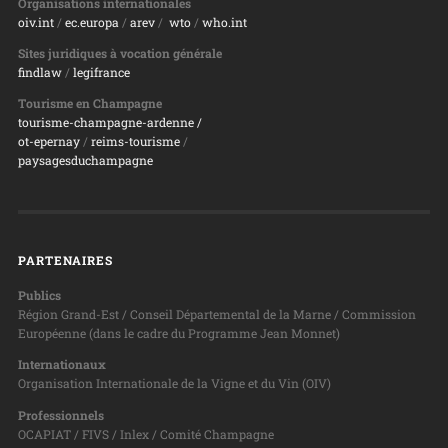
Organisations internationales
oiv.int
/
ec.europa
/
arev
/
wto
/
who.int
Sites juridiques à vocation générale
findlaw
/
legifrance
Tourisme en Champagne
tourisme-champagne-ardenne /
ot-epernay
/
reims-tourisme
/
paysagesduchampagne
PARTENAIRES
Publics
Région Grand-Est / Conseil Départemental de la Marne / Commission
Européenne (dans le cadre du Programme Jean Monnet)
Internationaux
Organisation Internationale de la Vigne et du Vin (OIV)
Professionnels
OCAPIAT / FIVS / Inlex / Comité Champagne