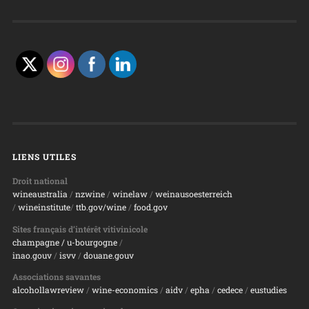
LIENS UTILES
Droit national
wineaustralia
/
nzwine
/
winelaw
/
weinausoesterreich
/
wineinstitute
/
ttb.gov/wine
/
food.gov
Sites français d’intérêt vitivinicole
champagne
/ u-bourgogne
/
inao.gouv
/
isvv
/
d
ouane.gouv
Associations savantes
alcohollawreview
/
wine-economics
/
aidv
/
epha
/
cedece
/
eustudies