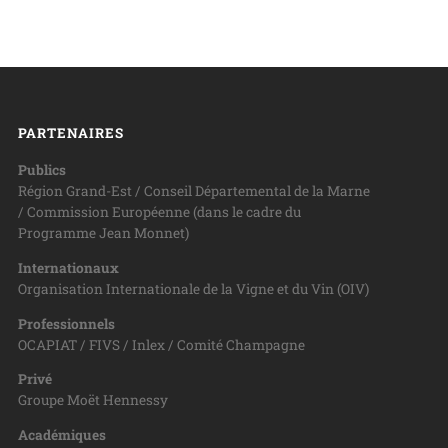
PARTENAIRES
Publics
Région Grand-Est / Conseil Départemental de la Marne
/ Commission Européenne (dans le cadre du
Programme Jean Monnet)
Internationaux
Organisation Internationale de la Vigne et du Vin (OIV)
Professionnels
OCAPIAT / FIVS / Inlex / Comité Champagne
Privé
Groupe Moët Hennessy
Académiques