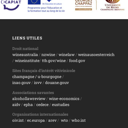
LIENS UTILES
Droit national
wineaustralia
/
nzwine
/
winelaw
/
weinausoesterreich
/
wineinstitute
/
ttb.gov/wine
/
food.gov
Sites français d’intérêt vitivinicole
champagne
/ u-bourgogne
/
inao.gouv
/
isvv
/
d
ouane.gouv
Associations savantes
alcohollawreview
/
wine-economics
/
aidv
/
epha
/
cedece
/
eustudies
Organisations internationales
oiv.int
/
ec.europa
/
arev
/
wto
/
who.int