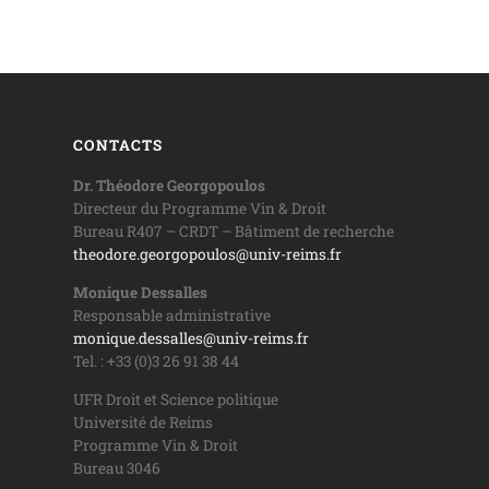
CONTACTS
Dr. Théodore Georgopoulos
Directeur du Programme Vin & Droit
Bureau R407 – CRDT – Bâtiment de recherche
theodore.georgopoulos@univ-reims.fr
Monique Dessalles
Responsable administrative
monique.dessalles@univ-reims.fr
Tel. : +33 (0)3 26 91 38 44
UFR Droit et Science politique
Université de Reims
Programme Vin & Droit
Bureau 3046