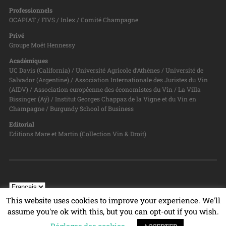
Professionnels
OCAPIAT / FIVS / Inlex / Comité Champagne
Privé
Groupe Moët Hennessy
Académiques
UC Davis (California) / Université Agricole d’Athènes / Université de
Salvador (Argentine) / Association Internationale des Juristes du Vin
(AIDV) / Association européenne des économistes du Vin / La Villa
Bissinger (Aÿ) / Institut Georges Chappaz de la Vigne et du Vin en
Champagne / Burgundy School of Business
Editorial
Editions Mare et Martin (Collection Vin & Droit)
This website uses cookies to improve your experience. We'll
assume you're ok with this, but you can opt-out if you wish.
© 2026
PROGRAMME VIN & DROIT
TOP ↑