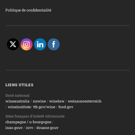
Politique de confidentialité
LIENS UTILES
Droit national
wineaustralia
/
nzwine
/
winelaw
/
weinausoesterreich
/
wineinstitute
/
ttb.gov/wine
/
food.gov
Sites français d’intérêt vitivinicole
champagne
/ u-bourgogne
/
inao.gouv
/
isvv
/
d
ouane.gouv