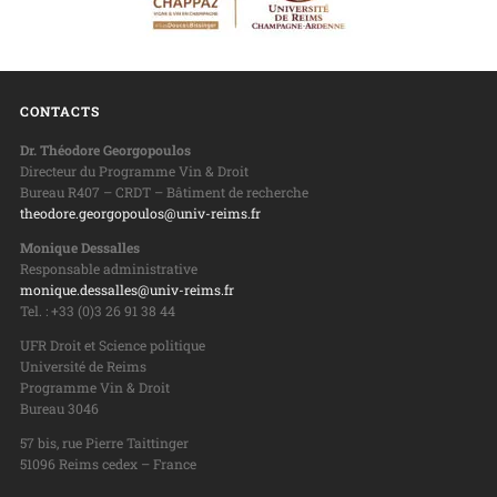
CONTACTS
Dr. Théodore Georgopoulos
Directeur du Programme Vin & Droit
Bureau R407 – CRDT – Bâtiment de recherche
theodore.georgopoulos@univ-reims.fr
Monique Dessalles
Responsable administrative
monique.dessalles@univ-reims.fr
Tel. : +33 (0)3 26 91 38 44
UFR Droit et Science politique
Université de Reims
Programme Vin & Droit
Bureau 3046
57 bis, rue Pierre Taittinger
51096 Reims cedex – France