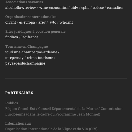
Associations savantes
alcohollawreview
/
wine-economics
/
aidv
/
epha
/
cedece
/
eustudies
Organisations internationales
oiv.int
/
ec.europa
/
arev
/
wto
/
who.int
Sites juridiques à vocation générale
findlaw
/
legifrance
Tourisme en Champagne
tourisme-champagne-ardenne /
ot-epernay
/
reims-tourisme
/
paysagesduchampagne
PARTENAIRES
Publics
Région Grand-Est / Conseil Départemental de la Marne / Commission
Européenne (dans le cadre du Programme Jean Monnet)
Internationaux
Organisation Internationale de la Vigne et du Vin (OIV)